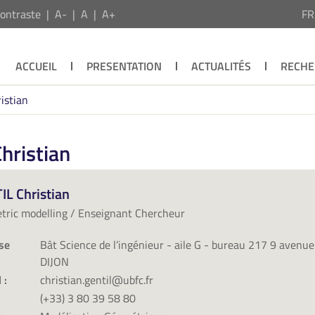
ontraste
A-
A
A+
F
ACCUEIL
PRESENTATION
ACTUALITÉS
RECHE
istian
hristian
IL Christian
ric modelling / Enseignant Chercheur
se
Bât Science de l’ingénieur - aile G - bureau 217 9 avenu
DIJON
 :
christian.gentil@ubfc.fr
(+33) 3 80 39 58 80