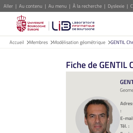
Aller
Au contenu
Au menu
À la recherche
Dyslexie
C
Accueil
Membres
Modélisation géométrique
GENTIL Chr
Fiche de GENTIL C
GENT
Geomet
Adres
:
E-mail
Tél. :