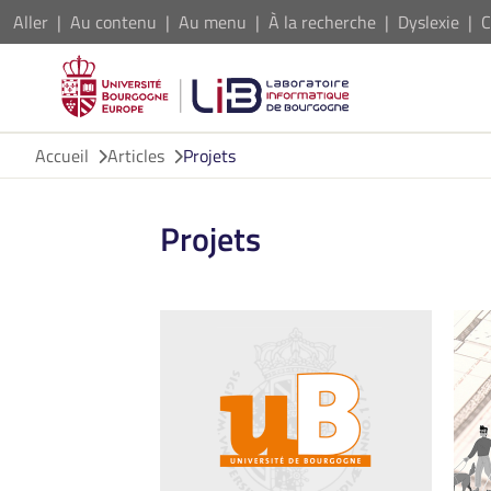
Aller
Au contenu
Au menu
À la recherche
Dyslexie
C
Accueil
Articles
Projets
Projets